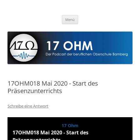
Zum
Inhalt
17 Ohm
springen
Der Podcast der Beruflichen Oberschule Bamberg
Menü
17OHM018 Mai 2020 - Start des
Präsenzunterrichts
Schreibe eine Antwort