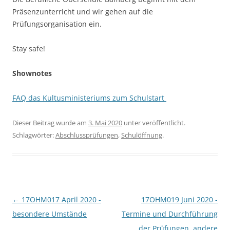
Präsenzunterricht und wir gehen auf die
Prüfungsorganisation ein.
Stay safe!
Shownotes
FAQ das Kultusministeriums zum Schulstart
Dieser Beitrag wurde am
3. Mai 2020
unter veröffentlicht.
Schlagwörter:
Abschlussprüfungen
,
Schulöffnung
.
Beitragsnavigation
←
17OHM017 April 2020 -
17OHM019 Juni 2020 -
besondere Umstände
Termine und Durchführung
der Prüfungen, andere