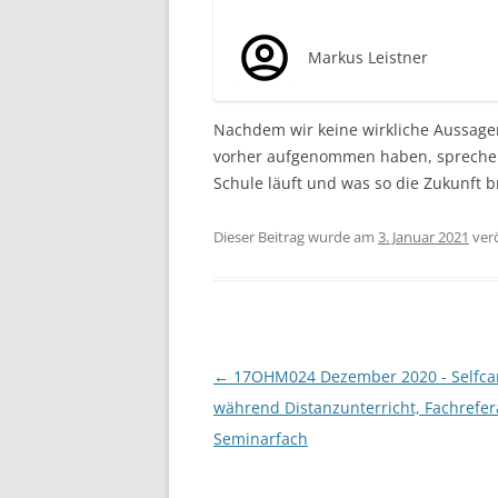
Markus Leistner
Nachdem wir keine wirkliche Aussage
vorher aufgenommen haben, sprechen w
Schule läuft und was so die Zukunft b
Dieser Beitrag wurde am
3. Januar 2021
verö
Beitragsnavigation
←
17OHM024 Dezember 2020 - Selfca
während Distanzunterricht, Fachrefe
Seminarfach