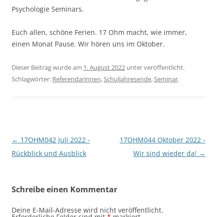
Psychologie Seminars.
Euch allen, schöne Ferien. 17 Ohm macht, wie immer,
einen Monat Pause. Wir hören uns im Oktober.
Dieser Beitrag wurde am
1. August 2022
unter veröffentlicht.
Schlagwörter:
Referendarinnen
,
Schuljahresende
,
Seminar
.
Beitragsnavigation
←
17OHM042 Juli 2022 -
17OHM044 Oktober 2022 -
Rückblick und Ausblick
Wir sind wieder da!
→
Schreibe einen Kommentar
Deine E-Mail-Adresse wird nicht veröffentlicht.
Erforderliche Felder sind mit
*
markiert