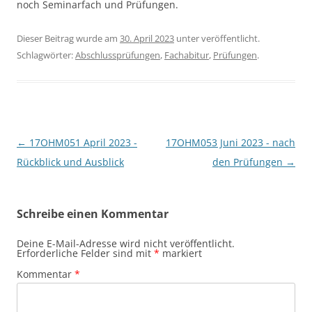
noch Seminarfach und Prüfungen.
Dieser Beitrag wurde am
30. April 2023
unter veröffentlicht.
Schlagwörter:
Abschlussprüfungen
,
Fachabitur
,
Prüfungen
.
Beitragsnavigation
←
17OHM051 April 2023 -
17OHM053 Juni 2023 - nach
Rückblick und Ausblick
den Prüfungen
→
Schreibe einen Kommentar
Deine E-Mail-Adresse wird nicht veröffentlicht.
Erforderliche Felder sind mit
*
markiert
Kommentar
*