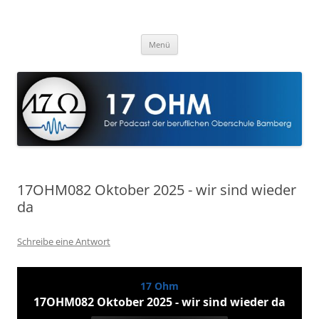
Zum
Inhalt
17 Ohm
springen
Der Podcast der Beruflichen Oberschule Bamberg
Menü
17OHM082 Oktober 2025 - wir sind wieder
da
Schreibe eine Antwort