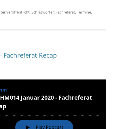
ter veröffentlicht. Schlagwörter:
Fachreferat
,
Termine
,
 Fachreferat Recap