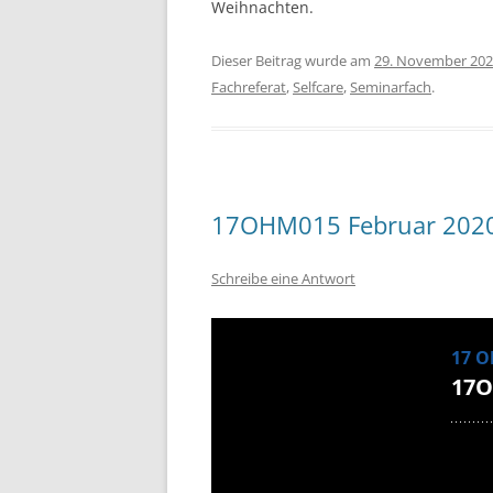
Weihnachten.
Dieser Beitrag wurde am
29. November 20
Fachreferat
,
Selfcare
,
Seminarfach
.
17OHM015 Februar 202
Schreibe eine Antwort