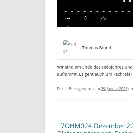
Thomas Brandt
Wir sind am Ende des Halbjahres und
aufnimmt. Es geht auch um Fachrefera
Dieser Beitrag wurde am
29. Januar 2023
unt
17OHM024 Dezember 202