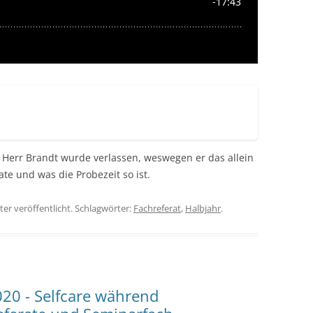
 Herr Brandt wurde verlassen, weswegen er das allein
te und was die Probezeit so ist.
er veröffentlicht. Schlagwörter:
Fachreferat
,
Halbjahr
.
0 - Selfcare während